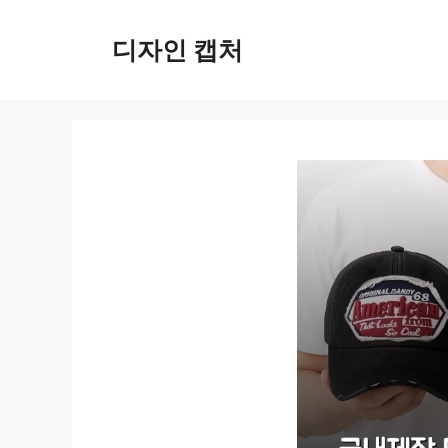
컨
텐
디자인 캡처
츠
로
건
너
뛰
기