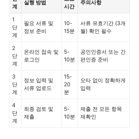
실행 방법
주의사항
계
시간
1
필요 서류 및
10-
서류 유효기간 (3개
단
정보 준비
15분
월) 확인 필수
계
2
온라인 접속 및
5-
공인인증서 또는 간
단
로그인
10분
편인증 준비
계
3
15-
정보 입력 및
오타 없이 정확하게
단
20
서류 업로드
입력
계
분
4
최종 검토 및
5-
제출 전 모든 항목
단
제출
10분
재확인
계