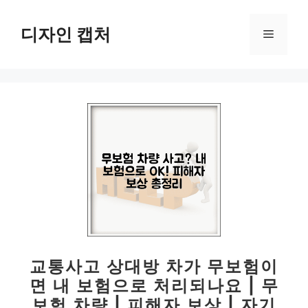
컨
텐
디자인 캡처
메
츠
로
뉴
건
너
뛰
기
교통사고 상대방 차가 무보험이
면 내 보험으로 처리되나요 | 무
보험 차량 | 피해자 보상 | 자기