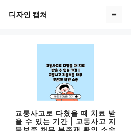
컨
텐
디자인 캡처
메
츠
로
뉴
건
너
뛰
기
교통사고로 다쳤을 때 치료 받
을 수 있는 기간 | 교통사고 지
불보증 채무 부존재 확인 소송