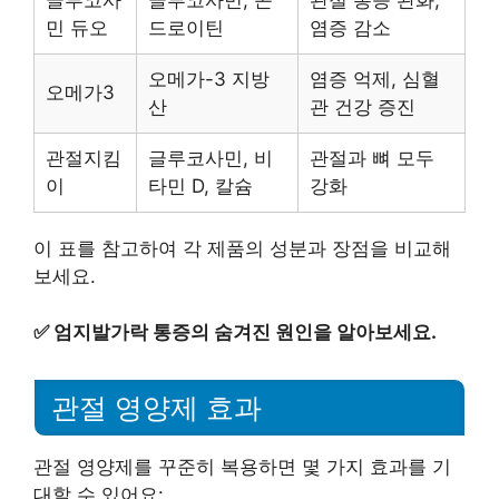
민 듀오
드로이틴
염증 감소
오메가-3 지방
염증 억제, 심혈
오메가3
산
관 건강 증진
관절지킴
글루코사민, 비
관절과 뼈 모두
이
타민 D, 칼슘
강화
이 표를 참고하여 각 제품의 성분과 장점을 비교해
보세요.
✅
엄지발가락 통증의 숨겨진 원인을 알아보세요.
관절 영양제 효과
관절 영양제를 꾸준히 복용하면 몇 가지 효과를 기
대할 수 있어요: