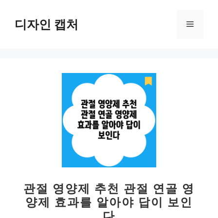
컨
텐
디자인 캡처
메
츠
로
뉴
건
너
뛰
기
관절 영양제 추천 관절 연골 영
양제 효과를 알아야 답이 보인
다