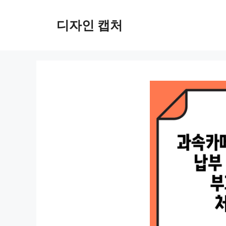
컨
텐
디자인 캡처
츠
로
건
너
뛰
기