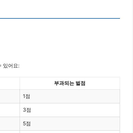
 있어요:
부과되는 벌점
1점
3점
5점