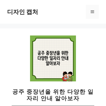
컨
텐
디자인 캡처
메
츠
로
뉴
건
너
뛰
기
공주 중장년을 위한 다양한 일
자리 안내 알아보자