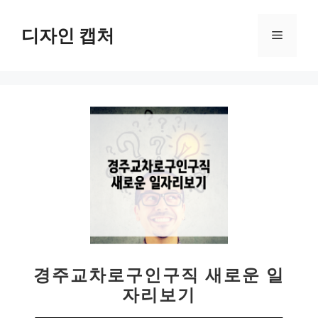
컨
텐
디자인 캡처
메
츠
로
뉴
건
너
뛰
기
경주교차로구인구직 새로운 일
자리보기