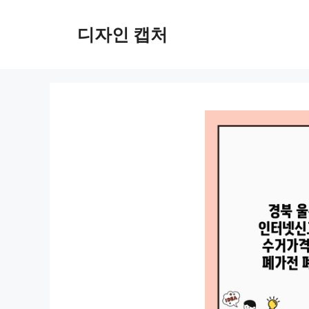
컨
텐
디자인 캡처
츠
로
건
너
뛰
기