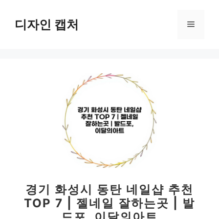
컨
텐
디자인 캡처
메
츠
로
뉴
건
너
뛰
기
경기 화성시 동탄 네일샵 추천
TOP 7 | 젤네일 잘하는곳 | 발
드포, 이달의아트