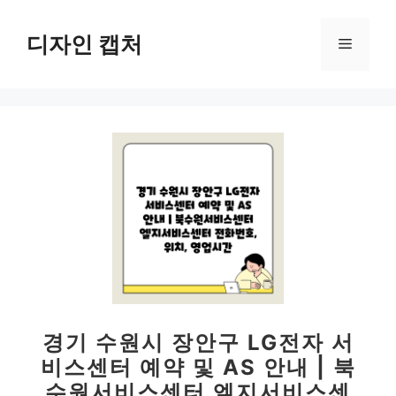
컨
텐
디자인 캡처
메
츠
로
뉴
건
너
뛰
기
경기 수원시 장안구 LG전자 서
비스센터 예약 및 AS 안내 | 북
수원서비스센터 엘지서비스센