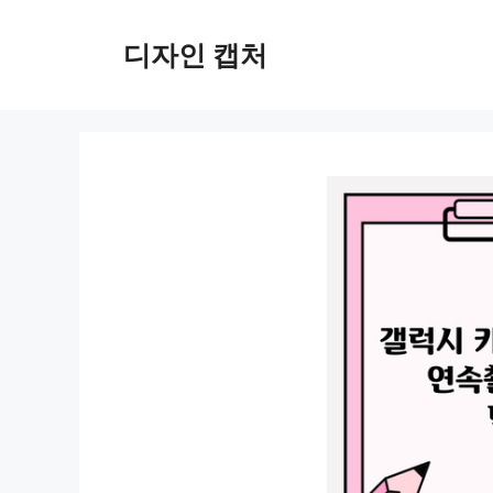
컨
텐
디자인 캡처
츠
로
건
너
뛰
기