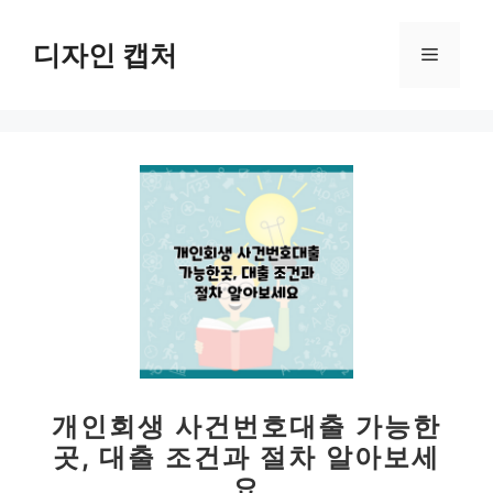
컨
텐
디자인 캡처
메
츠
로
뉴
건
너
뛰
기
개인회생 사건번호대출 가능한
곳, 대출 조건과 절차 알아보세
요