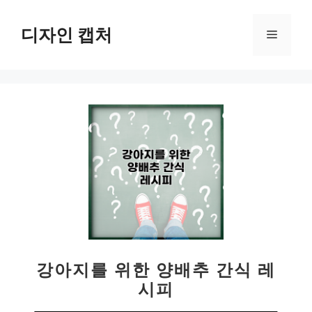
컨
텐
디자인 캡처
메
츠
로
뉴
건
너
뛰
기
강아지를 위한 양배추 간식 레
시피