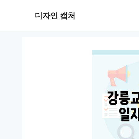
컨
텐
디자인 캡처
츠
로
건
너
뛰
기