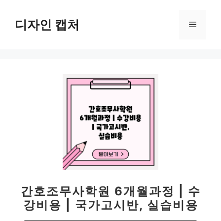
컨
텐
디자인 캡처
메
츠
로
뉴
건
너
뛰
기
간호조무사학원 6개월과정 | 수
강비용 | 국가고시반, 실습비용